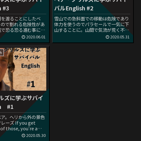
 #3
バルEnglish #2
湖を渡ることにしたベ
雪山での急斜面での移動は危険であり
るので割れる危険性があ
体力を使うのでパラセールで一気に下
進で恐る恐る進む事に。
山することに。山間で気流が荒く不時
his is working
着することになった時のフレーズ。
2020.06.01
2020.05.31
ll.日本語セリフ：うまくい
Hang on, we’re gonna have to
いはこのフレーズの中
force-land here!日本語セリフ；...
h
ルズに学ぶサバイ
h #1
ベア。ヘリから外の景色
ズ If you get
of those, you’re a
本語セリフ：もし巻き込まれ
2020.05.30
Get caught = 捕ま