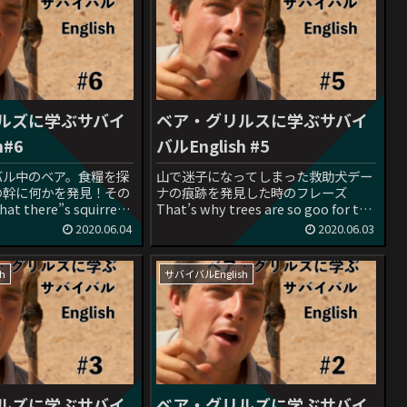
ルズに学ぶサバイ
ベア・グリルスに学ぶサバイ
h#6
バルEnglish #5
バル中のベア。食糧を探
山で迷子になってしまった救助犬デー
の幹に何かを発見！その
ナの痕跡を発見した時のフレーズ
 there”s squirrel
That’s why trees are so goo for the
d in this tree.日本語セリ
tracker, because they often snag
2020.06.04
2020.06.03
の木に食べ物を隠してる
signs.日本語セリフ：だから木は...
h
サバイバルEnglish
ルズに学ぶサバイ
ベア・グリルズに学ぶサバイ