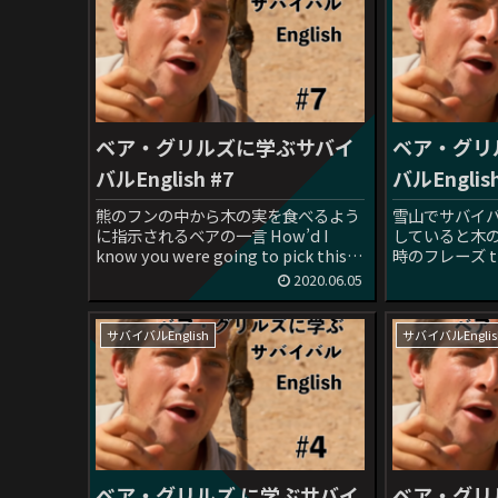
ベア・グリルズに学ぶサバイ
ベア・グリ
バルEnglish #7
バルEnglis
熊のフンの中から木の実を食べるよう
雪山でサバイ
に指示されるベアの一言 How’d I
していると木
know you were going to pick this
時のフレーズ that
option?日本語セリフ：どうしてこれ
stash of foo
2020.06.05
を選んだんだ？ How’d I know=私が
フ：リスがこ
知るわけないベ...
Squirre...
サバイバルEnglish
サバイバルEnglis
ベア・グリルズ に学ぶサバイ
ベア・グリ