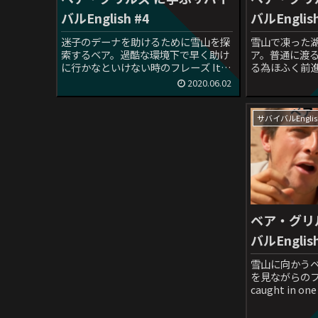
バルEnglish #4
バルEnglish
迷子のデーナを助けるために雪山を探
雪山で凍った
索するベア。過酷な環境下で早く助け
ア。普通に渡
に行かなといけない時のフレーズ It’s
る為ほふく前
a ticking clock and Dana’s life is on
その時のフレーズ T
2020.06.02
the line.日本語セリフ：デーナの命が
pretty we
かかってい...
ってる こんか
の”pre...
サバイバルEnglis
ベア・グリ
バルEnglis
雪山に向かう
を見ながらのフレー
caught in one 
goner!日
れば、命はない。 