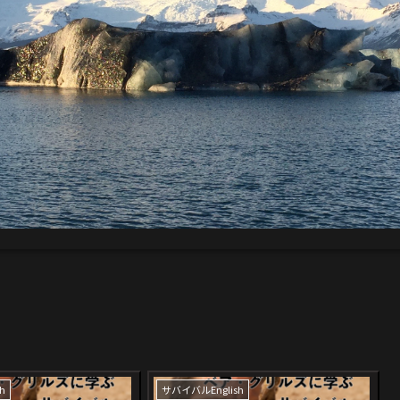
h
サバイバルEnglish