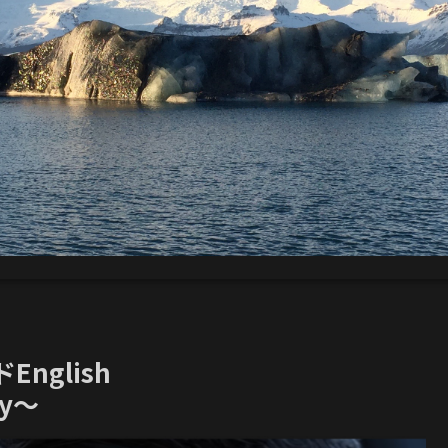
nglish
ly〜