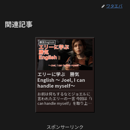
ワタエバ
関連記事
勝気English
エリーに学ぶ 勝気
English 〜 Joel, I can
handle myself〜
お前は何もするなとジョエルに
言われたエリーの一言 今回は「I
can handle myself」を取り上げ
ます。 Handle と聞くとコップ
の取ってや車のハンドルを思い
出すかと思います。英語でも名
詞でそのような意味はあります
スポンサーリンク
が、今回は動...