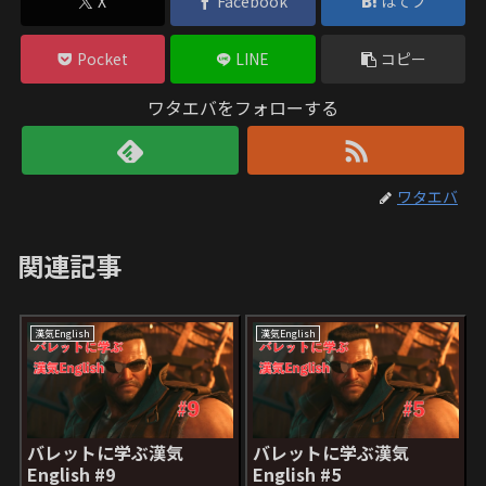
X
Facebook
はてブ
Pocket
LINE
コピー
ワタエバをフォローする
ワタエバ
関連記事
漢気English
漢気English
バレットに学ぶ漢気
バレットに学ぶ漢気
English #9
English #5