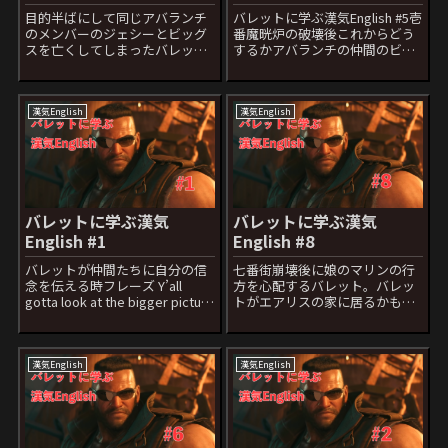
目的半ばにして同じアバランチ
バレットに学ぶ漢気English #5壱
のメンバーのジェシーとビッグ
番魔晄炉の破壊後これからどう
スを亡くしてしまったバレッ
するかアバランチの仲間のビッ
ト。落ち込んでいる暇なんてな
グスに聞かれたバレットのフレ
い、自分たちは目的を果たさな
ーズ We get our asses home!日
いといけないんだとクラウド・
本語フレーズ：全力で逃げる
ティファに、そして自分に言い
ass=お尻直訳すると”私たちは
漢気English
漢気English
聞かせる時のフレーズ But if we
私た...
st...
バレットに学ぶ漢気
バレットに学ぶ漢気
English #1
English #8
バレットが仲間たちに自分の信
七番街崩壊後に娘のマリンの行
念を伝える時フレーズ Y’all
方を心配するバレット。バレッ
gotta look at the bigger picture
トがエアリスの家に居るかもし
here. Nothing worth fighting for
れなと伝えるとバレットは絶対
was ever won without sa...
に居るんだよな？と詰め寄るが
クラウドにかわされてします。
その後のフレーズ Tell me she
漢気English
漢気English
is! Give me som...