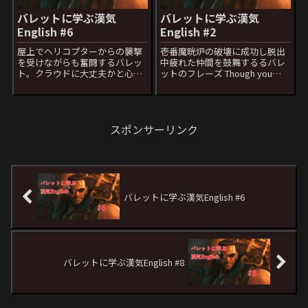
バレットに学ぶ漢気
バレットに学ぶ漢気
English #6
English #2
屋上でヘリコプターからの襲撃
壱番魔晄炉の破壊に成功し脱出
を受けながらも奮闘するバレッ
中疲れた仲間を鼓舞するるバレ
ト。クラウドに大丈夫かと心配
ットのフレーズ Though you
された後に返したフレーズ
may not be crying out, I know
Damn right! Leadin’ man sticks
you’re in pain - just like the
around till the credits roll!日本
planet.お前たちは...
語セリ...
スポンサーリンク
バレットに学ぶ漢気English #6
バレットに学ぶ漢気English #8