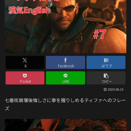
X
Facebook
はてブ
Pocket
LINE
コピー
2020.06.15
七番街崩壊後悔しさに拳を握りしめるティファへのフレー
ズ