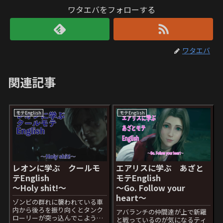
ワタエバをフォローする
ワタエバ
関連記事
モテEnglish
モテEnglish
レオンに学ぶ クールモ
エアリスに学ぶ あざと
テEnglish
モテEnglish
〜Holy shit!〜
〜Go. Follow your
heart〜
ゾンビの群れに襲われている車
内から後ろを振り向くとタンク
アバランチの仲間達が上で新羅
ローリーが突っ込んでこようと
と戦っているのが気になるティ