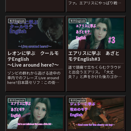
している事に気づいたレオンの
ファ。エアリスにやっぱり戦い
フレーズ Holy shit!日本語セリ
に行くと告げた時のエアリスの
フ：マジか！ Holy=聖なるShit=
フレーズ Go. Follow your heart
ウンコ単語の訳を見ると「聖な
日本語セリフ：うん、心に従っ
るウンコ」となります...
て とくに難しい表現はないです
モテEnglish
モテEnglish
ね。そのまま”心に...
レオンに学ぶ クールモ
エアリスに学ぶ あざと
テEnglish
モテEnglish#3
〜Live around here?〜
道で頭痛で立ちくらむクラウド
と出会うエアリス。「大丈
ゾンビの群れから逃げる途中の
夫？」と声をかけた後カゴから
車内でのフレーズ Live around
一輪の花を差し出す。クラウド
here?日本語セリフ：この街の
に「いくらだ？」と聞かれた後
人？ このフレーズはそれほど直
のフレーズ It’s on the house.日
感で考えればそんなに難しくな
本語セリフ：ただでいいや この
いと思います。逆に文法に囚わ
It’s on the ...
れてしまうと主語がないじゃ
モテEnglish
モテEnglish
ん！となって混乱してしまう...