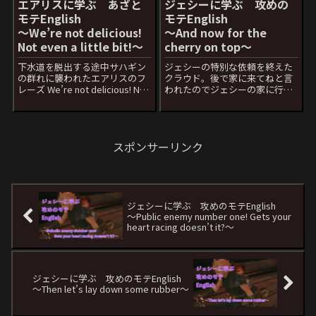
エアリスに学ぶ あざと
ジェシーに学ぶ 攻めの
モテEnglish
モテEnglish
〜We’re not delicious!
〜And now for the
Not even a little bit!〜
cherry on top〜
下水道を脱出する途中サハギン
ジェシーの特別な依頼を終えた
の群れに襲われたエアリスのフ
クラウド。後で家に来てねと言
レーズ We’re not delicious! Not
われたのでジェシーの家に行く
even a little bit!日本語セリフ：
ことに。いろいろ思わせぶりな
私たちおいしくないよ 前半は大
態度をとるジェシーの一言 And
丈夫ですね。この文の肝は”Not
now for the cherry on top日本
even”で...
語セリフ：それから 特別なご
スポンサーリンク
褒美 今回は...
ジェシーに学ぶ 攻めのモテEnglish
〜Public enemy number one! Gets your
heart racing doesn’t it?〜
ジェシーに学ぶ 攻めのモテEnglish
〜Then let’s lay down some rubber〜