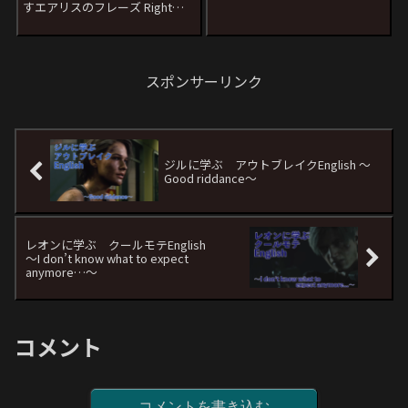
すエアリスのフレーズ Right
ウンコ単語の訳を見ると「聖な
here, right now, I need to know
るウンコ」となります...
I did everything I could.日本語
セリフ：今を精一杯 できる
こ...
スポンサーリンク
ジルに学ぶ アウトブレイクEnglish 〜
Good riddance〜
レオンに学ぶ クールモテEnglish
〜I don’t know what to expect
anymore…〜
コメント
コメントを書き込む