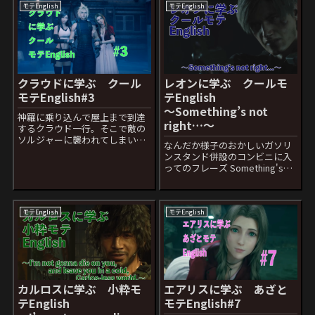
モテEnglish
モテEnglish
クラウドに学ぶ クール
レオンに学ぶ クールモ
モテEnglish#3
テEnglish
〜Something’s not
神羅に乗り込んで屋上まで到達
right…〜
するクラウド一行。そこで敵の
ソルジャーに襲われてしまいバ
なんだか様子のおかしいガソリ
レット達を逃すため一人敵を足
ンスタンド併設のコンビニに入
止めする事に。その時のフレー
ってのフレーズ Something's
ズ I’ll buy you guys some time.
not right日本語セリフ：なんな
日本語セリフ：俺が時間を稼ぐ
んだ... Something=何かが not
難しい単語...
right=正しくない日本語のセリ
フでは「なんなんだ」とな...
モテEnglish
モテEnglish
カルロスに学ぶ 小粋モ
エアリスに学ぶ あざと
テEnglish
モテEnglish#7