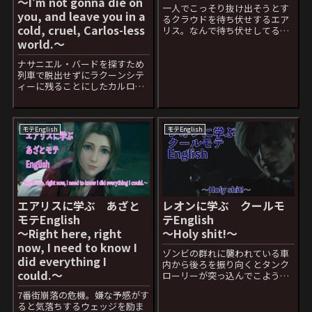
〜I’m not gonna die on
一人でこっそり抜け出そうとす
you, and leave you in a
るクラウドを待ち伏せするエア
cold, cruel, Carlos-less
リス。なんで待ち伏せしてるん
だとクラウドに聞かれた後のエ
world.〜
アリスのフレーズ Because I’m
ナサニエル・バードを探すため
not sick of you yet.日本語セリ
列車で脱出せずにラクーンシテ
フ：もっと一緒にいたいから こ
ィーに残ることにしたカルロス
れは日...
を心配して大丈夫よね？とジル
に言われた後のカルロスのフレ
ーズ I'm not gonna die on you,
and leave you in a co...
モテEnglish
モテEnglish
エアリスに学ぶ あざと
レオンに学ぶ クールモ
モテEnglish
テEnglish
〜Right here, right
〜Holy shit!〜
now, I need to know I
ゾンビの群れに襲われている車
did everything I
内から後ろを振り向くとタンク
could.〜
ローリーが突っ込んでこようと
している事に気づいたレオンの
7番街崩落の危機。嫌な予感がす
フレーズ Holy shit!日本語セリ
ると気落ちするウェッジを励ま
フ：マジか！ Holy=聖なるShit=