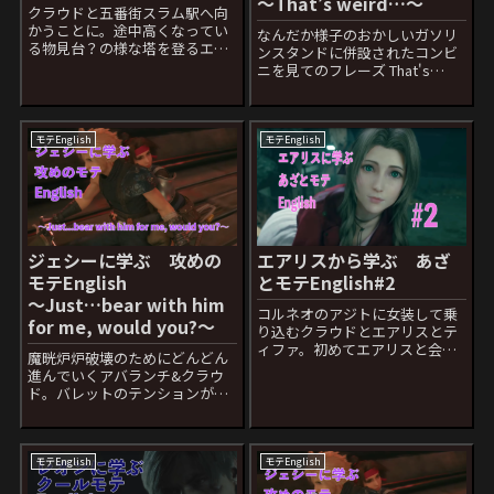
〜That’s weird…〜
クラウドと五番街スラム駅へ向
かうことに。途中高くなってい
なんだか様子のおかしいガソリ
る物見台？の様な塔を登るエア
ンスタンドに併設されたコンビ
リスをみて大丈夫かと心配する
ニを見てのフレーズ That's
クラウドへのフレーズ You
weird...日本語セリフ：気味が悪
worry too much. I’m not some
いな Weirdは気味が悪いなと日
princess who needs t...
本語のセリフではなっています
がどちらかと言うと「なんだか
モテEnglish
モテEnglish
様子が変だなの」方が英...
ジェシーに学ぶ 攻めの
エアリスから学ぶ あざ
モテEnglish
とモテEnglish#2
〜Just…bear with him
コルネオのアジトに女装して乗
for me, would you?〜
り込むクラウドとエアリスとテ
ィファ。初めてエアリスと会う
魔晄炉炉破壊のためにどんどん
ティファはエアリスを巻き込ん
進んでいくアバランチ&クラウ
では危険だとクラウドに訴える
ド。バレットのテンションがど
がクラウドはエアリスなら心配
んどん高くなっていき呆れてい
いらないとティファに伝えた後
るクラウドにジェシーが言った
のエアリスのフレーズ。 Aww!
フレーズ Just…bear with him
Cloud...
for me, would you?日本語セリ
モテEnglish
モテEnglish
フ：う...