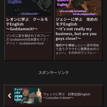
レオンに学ぶ クールモ
ジェシーに学ぶ 攻めの
テEnglish
モテEnglish
〜Goddammit!〜
〜It’s not really my
business, but are you
ゾンビに足を掴まれてのフレー
guys close?〜
ズ Goddammit!日本語セリフ：
クソッ！ Goddammit=God
魔晄炉を爆破しにいく途中初め
damn it意味は「クソッ」とか
て会うクラウドに質問攻めのジ
「畜生」みたいな意味です。た
ェシー。その中のワンフレーズ
だしこの言葉をはあまり使わな
It’s not really my business, but
い方がいいでしょう。 Godが含
are you guys close?日本語セリ
まれているので...
フ：好奇心むき出しで聞くけ
ど どんな知り...
スポンサーリンク
ウェッジに学ぶ 日常会話English
〜Consider it done!〜