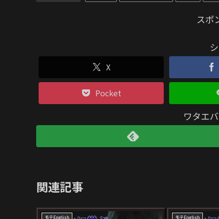
スポ
シ
X
Pocket
ワタエバ
関連記事
モテEnglish
モテEnglish