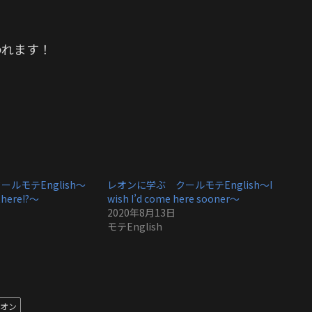
われます！
ルモテEnglish〜
レオンに学ぶ クールモテEnglish〜I
there!?〜
wish I’d come here sooner〜
2020年8月13日
モテEnglish
オン