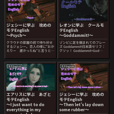
ジェシーに学ぶ 攻めの
レオンに学ぶ クールモ
モテEnglish
テEnglish
〜Psych〜
〜Goddammit!〜
クラウドの部屋の前で待ち伏せ
ゾンビに足を掴まれてのフレー
するジェシー。恋人の様に”おか
ズ Goddammit!日本語セリフ：
えりー 遅かったね”と言うとク
クソッ！ Goddammit=God
ラウドが困った表情をした後の
damn it意味は「クソッ」とか
フレーズ Psych日本語セリフ：
「畜生」みたいな意味です。た
なんつって Psychを聞くとサイ
だしこの言葉をはあまり使わな
コパスを思い出してなんかやば
い方がいいでしょう。 Godが含
モテEnglish
モテEnglish
そうな単語な気がしますが話
まれているので...
の...
エアリスに学ぶ あざと
ジェシーに学ぶ 攻めの
モテEnglish
モテEnglish
〜I just want to do
〜Then let’s lay down
everything in my
some rubber〜