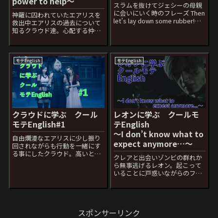
power to help〜
スラムを抜けてジェシーの母親
に会いにいく時のフレーズ Then
神羅に囚われていたエアリスを
let’s lay down some rubber!日
救出中エアリスの過去について
本語セリフ：いくぜ野郎ども 今
知るクラウド達。心配する仲間
回のフレーズは少し想像力を働
に対してのエアリスのフレーズ I
かせてみましょう。 lay down=
just want to do everything in
横になる、貯蔵する、規定...
my power to help日本語セリ
フ：わたし どうにか...
モテEnglish
モテEnglish
クラウドに学ぶ クール
レオンに学ぶ クールモ
モテEnglish#1
テEnglish
〜I don’t know what to
自由爛漫なエアリスに少し振り
expect anymore…〜
回されながらも行動を一緒にす
る事にしたクラウド。高いとこ
クレアと出会いゾンビの群れか
ろから降りる時にバランスを崩
ら無事逃げるレオン。起こって
してしまて落ちしまうエアリス
いることに戸惑いながらのフレ
を下で受け止めた後のクラウド
ーズ I don't know what to
のフレーズ Never a dull
expect anymore...日本語セリ
moment with you.日...
フ：この先一体どうなるか... 今
回のフレーズは日本語のセリフ
スポンサーリンク
と...