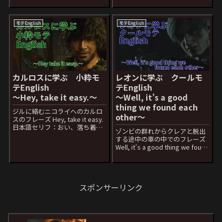
を下で受け止めた後のクラウド
フレーズ Psych日本語セリフ：
のフレーズ Never a dull
なんつって Psychを聞くとサイ
moment with you.日...
コパスを思い出してなんかやば
モテEnglish
モテEnglish
そうな単語な気がしますが話
の...
カルロスに学ぶ 小粋モ
レオンに学ぶ クールモ
テEnglish
テEnglish
〜Hey, take it easy.〜
〜Well, it’s a good
thing we found each
ジルに絡むニコライへのカルロ
other〜
スのフレーズ Hey, take it easy.
日本語セリフ：おい、落ち着け
ゾンビの群れからクレアと脱出
よ これはこのまま覚えてしまい
する途中の車の中でのフレーズ
ましょう！これで「落ち着け」
Well, it's a good thing we found
です。単にeasyと言っても「落
each other.日本語セリフ：とに
ち着け」として使えます。 怒っ
かく出会えてよかった 今回は口
ている時にea...
説き文句の様に見えますが場面
によっては微妙かも...
スポンサーリンク