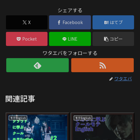
シェアする
X
Facebook
はてブ
Pocket
LINE
コピー
ワタエバをフォローする
ワタエバ
関連記事
モテEnglish
モテEnglish