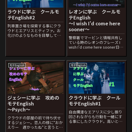
ラウドに学ぶ クールモ
レオンに学ぶ クールモ
テEnglish#2
テEnglish
〜I wish I’d come here
列車置き場を探索する事にクラ
sooner〜
ウドとエアリスとティファ。お
化けのようなものを目撃してい
警察署でマービンと情報共有し
まい怯える3人。エアリスにボデ
ている時のレオンのフレーズ I
ィーガードなんだから守ってよ
wish I'd come here sooner日本
と言われ腕を組まれた時のクラ
語訳：もっと早くきていれば...
ウドのセリフ Ghosts aren’t my
意味は日本語のセリフと同じ
thing.日本語セリ...
「もっと早く来る事ができてい
れば」でいいと思います。今回
モテEnglish
モテEnglish
はこの中の...
ジェシーに学ぶ 攻めの
クラウドに学ぶ クール
モテEnglish
モテEnglish#1
〜Psych〜
自由爛漫なエアリスに少し振り
回されながらも行動を一緒にす
クラウドの部屋の前で待ち伏せ
る事にしたクラウド。高いとこ
するジェシー。恋人の様に”おか
ろから降りる時にバランスを崩
えりー 遅かったね”と言うとク
してしまて落ちしまうエアリス
ラウドが困った表情をした後の