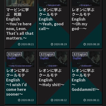
マービンに学
レオンに学ぶ
レオンに学ぶ
ぶ 死期
クールモテ
クールモテ
English
English
English
〜You’re here
〜Yeah, good
〜Oh my
now, Leon.
call〜
god…〜
That’s all that
matters.〜
2020.08.21
2020.08.19
2020.08.18
モテEnglish
モテEnglish
モテEnglish
レオンに学ぶ
レオンに学ぶ
レオンに学ぶ
クールモテ
クールモテ
クールモテ
English
English
English
〜I wish I’d
〜Holy shit!〜
〜
come here
Goddammit!〜
sooner〜
2020.08.13
2020.08.12
2020.08.11